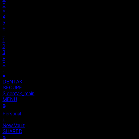
9
×
4
5
6
−
1
2
3
+
0
.
=
DENTAK
SECURE
$ dentak_main
MENU
🔒
Personal
+
New Vault
SHARED
🔒