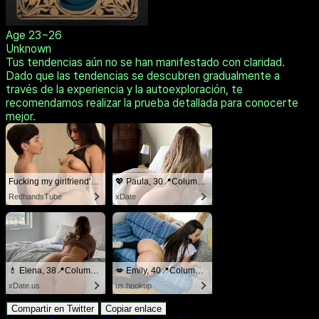
Age
23~26
Unknown
Tus tendencias aún no se han manifestado con claridad.
Dado que las tendencias se descubren gradualmente a
través de la experiencia y la autoexploración, te
recomendamos realizar la prueba detallada para conocerte
mejor.
Fucking my girlfriend's hot mommy by mistake
💖 Paula, 30📍Columbus
RedhandsTube
xDate
💄 Elena, 38📍Columbus
💋 Emily, 40📍Columbus
xDate.us
us.hookup
Compartir en Twitter
Copiar enlace