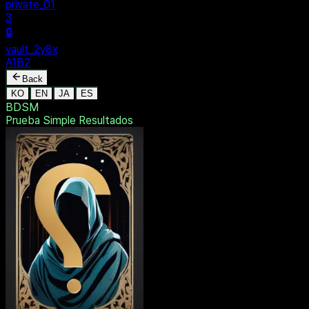
private_01
3
🔒
vault_2y8x
A1B2
Back
KO
EN
JA
ES
BDSM
Prueba Simple
Resultados