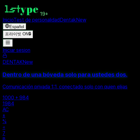
19+
Inicio
Test de personalidad
Dentak
New
Español
프라이빗 ON
🔒
Iniciar sesion
DENTAK
New
Dentro de una bóveda solo para ustedes dos.
Comunicación privada 1:1, conectado solo con quien elijas
1000 + 984
1984
AC
±
%
÷
7
8