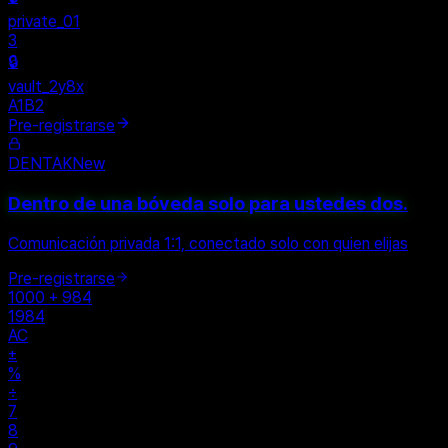
private_01
3
🔒
vault_2y8x
A1B2
Pre-registrarse
DENTAK
New
Dentro de una bóveda solo para ustedes dos.
Comunicación privada 1:1, conectado solo con quien elijas
Pre-registrarse
1000 + 984
1984
AC
±
%
÷
7
8