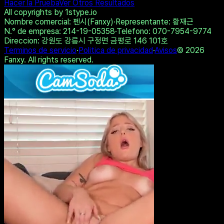
Hacer la Prueba
Ver Otros Resultados
All copyrights by 1stype.io
Nombre comercial
: 펜시(Fanxy)
·
Representante
: 황재근
N.° de empresa
: 214-19-05358
·
Telefono
: 070-7954-9774
Direccion
: 강원도 강릉시 구정면 금평로 146 101호
Terminos de servicio
·
Politica de privacidad
·
Avisos
©
2026
Fanxy. All rights reserved.