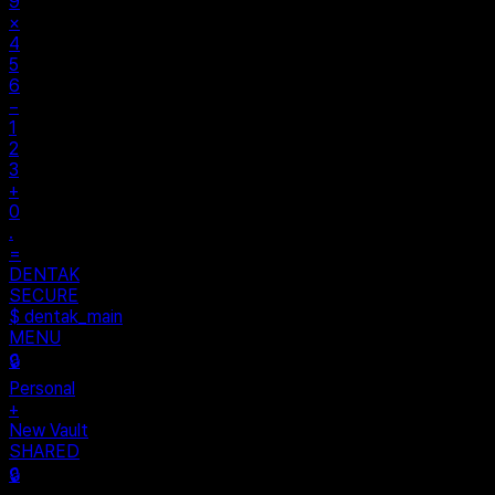
9
×
4
5
6
−
1
2
3
+
0
.
=
DENTAK
SECURE
$ dentak_main
MENU
🔒
Personal
+
New Vault
SHARED
🔒