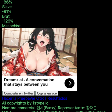
-86
%
Slave
-91
%
Brat
-126
%
Masochist
Dreamz.ai - A conversation
that stays between you
Compartir en Twitter
Copiar enlace
Hacer la Prueba
Ver Otros Resultados
All copyrights by 1stype.io
Nombre comercial
: 펜시(Fanxy)
·
Representante
: 황재근