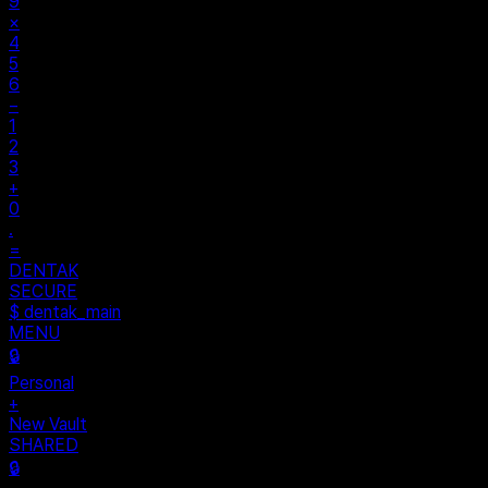
9
×
4
5
6
−
1
2
3
+
0
.
=
DENTAK
SECURE
$ dentak_main
MENU
🔒
Personal
+
New Vault
SHARED
🔒