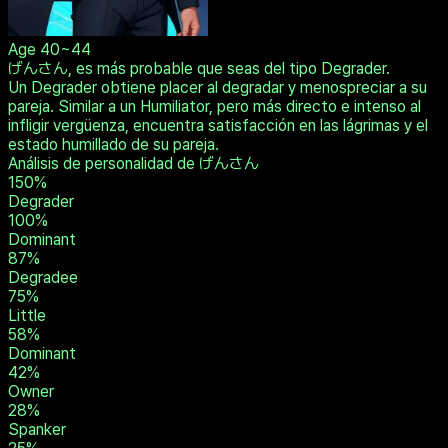
Age
40~44
げんさん, es más probable que seas del tipo Degrader.
Un Degrader obtiene placer al degradar y menospreciar a su
pareja. Similar a un Humiliator, pero más directo e intenso al
infligir vergüenza, encuentra satisfacción en las lágrimas y el
estado humillado de su pareja.
Análisis de personalidad de げんさん
150
%
Degrader
100
%
Dominant
87
%
Degradee
75
%
Little
58
%
Dominant
42
%
Owner
28
%
Spanker