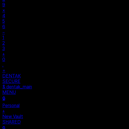
9
×
4
5
6
−
1
2
3
+
0
.
=
DENTAK
SECURE
$ dentak_main
MENU
🔒
Personal
+
New Vault
SHARED
🔒