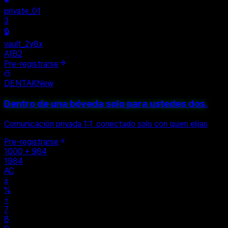
private_01
3
🔒
vault_2y8x
A1B2
Pre-registrarse
DENTAK
New
Dentro de una bóveda solo para ustedes dos.
Comunicación privada 1:1, conectado solo con quien elijas
Pre-registrarse
1000 + 984
1984
AC
±
%
÷
7
8