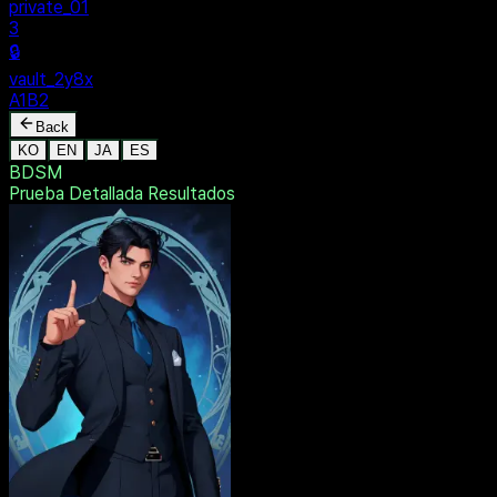
private_01
3
🔒
vault_2y8x
A1B2
Back
KO
EN
JA
ES
BDSM
Prueba Detallada
Resultados