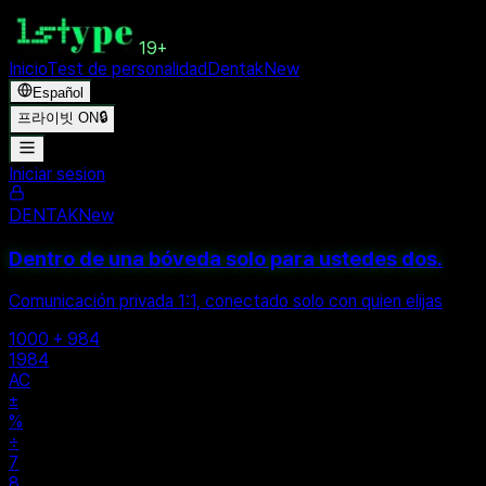
19+
Inicio
Test de personalidad
Dentak
New
Español
프라이빗 ON
🔒
Iniciar sesion
DENTAK
New
Dentro de una bóveda solo para ustedes dos.
Comunicación privada 1:1, conectado solo con quien elijas
1000 + 984
1984
AC
±
%
÷
7
8