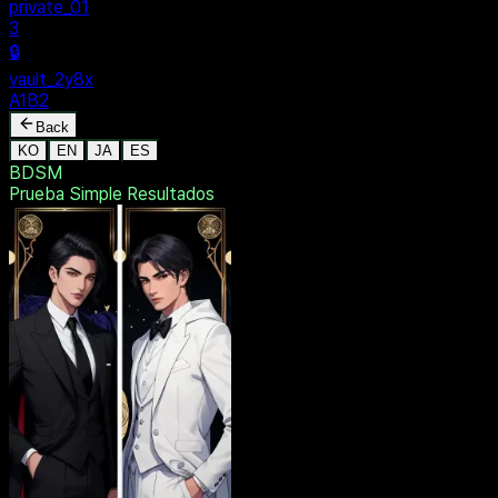
MENU
🔒
Personal
+
New Vault
SHARED
🔒
private_01
3
🔒
vault_2y8x
A1B2
Back
KO
EN
JA
ES
BDSM
Prueba Simple
Resultados