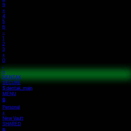
9
×
4
5
6
−
1
2
3
+
0
.
=
$ auth...
$ vault --ok
DENTAK
ACCESS OK
DENTAK
SECURE
$ dentak_main
MENU
🔒
Personal