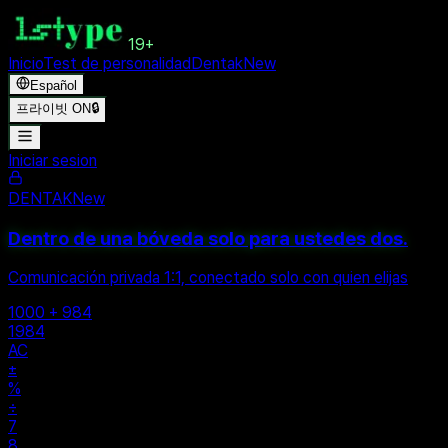
19+
Inicio
Test de personalidad
Dentak
New
Español
프라이빗 ON
🔒
Iniciar sesion
DENTAK
New
Dentro de una bóveda solo para ustedes dos.
Comunicación privada 1:1, conectado solo con quien elijas
1000 + 984
1984
AC
±
%
÷
7
8