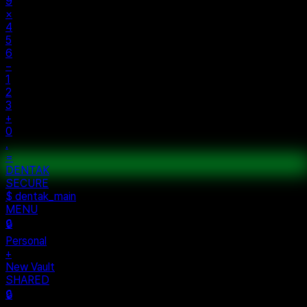
%
÷
7
8
9
×
4
5
6
−
1
2
3
+
0
.
=
$ auth...
$ vault --ok
DENTAK
ACCESS OK
DENTAK
SECURE
$ dentak_main