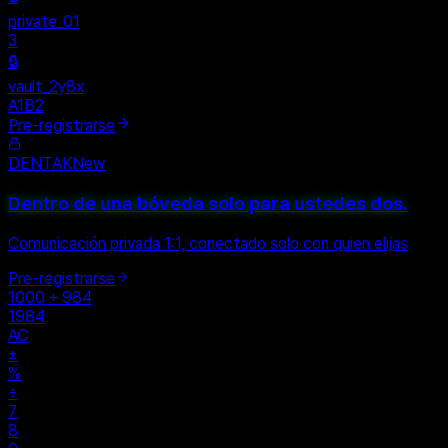
+
New Vault
SHARED
🔒
private_01
3
🔒
vault_2y8x
A1B2
Pre-registrarse
DENTAK
New
Dentro de una bóveda solo para ustedes dos.
Comunicación privada 1:1, conectado solo con quien elijas
Pre-registrarse
1000 + 984
1984
AC
±