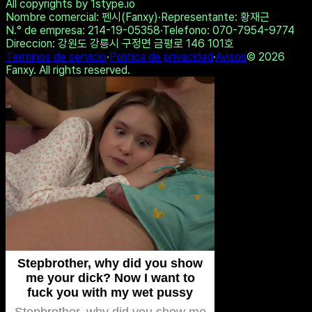
Dreamz.ai - A conversation
that stays between you
Compartir en Twitter
Copiar enlace
Hacer la Prueba
Ver Otros Resultados
All copyrights by 1stype.io
Nombre comercial
: 펜시(Fanxy)
·
Representante
: 황재근
N.° de empresa
: 214-19-05358
·
Telefono
: 070-7954-9774
Direccion
: 강원도 강릉시 구정면 금평로 146 101호
Terminos de servicio
·
Politica de privacidad
·
Avisos
©
2026
Fanxy. All rights reserved.