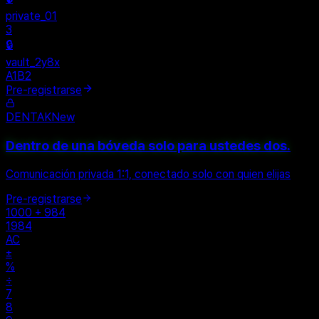
+
New Vault
SHARED
🔒
private_01
3
🔒
vault_2y8x
A1B2
Pre-registrarse
DENTAK
New
Dentro de una bóveda solo para ustedes dos.
Comunicación privada 1:1, conectado solo con quien elijas
Pre-registrarse
1000 + 984
1984
AC
±