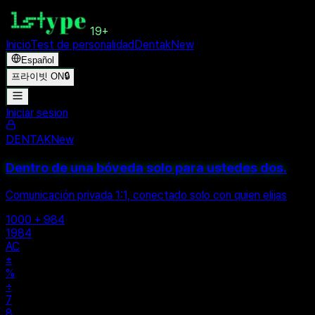
19+
Inicio
Test de personalidad
Dentak
New
Español
프라이빗 ON
🔒
Iniciar sesion
DENTAK
New
Dentro de una bóveda solo para ustedes dos.
Comunicación privada 1:1, conectado solo con quien elijas
1000 + 984
1984
AC
±
%
÷
7
8