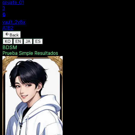
MENU
🔒
Personal
+
New Vault
SHARED
🔒
private_01
3
🔒
vault_2y8x
A1B2
Back
KO
EN
JA
ES
BDSM
Prueba Simple
Resultados