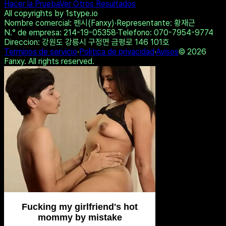
Compartir en Twitter
Copiar enlace
Hacer la Prueba
Ver Otros Resultados
All copyrights by 1stype.io
Nombre comercial
: 펜시(Fanxy)
·
Representante
: 황재근
N.° de empresa
: 214-19-05358
·
Telefono
: 070-7954-9774
Direccion
: 강원도 강릉시 구정면 금평로 146 101호
Terminos de servicio
·
Politica de privacidad
·
Avisos
©
2026
Fanxy. All rights reserved.