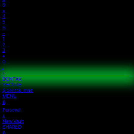
9
×
4
5
6
−
1
2
3
+
0
.
=
$ auth...
$ vault --ok
DENTAK
ACCESS OK
DENTAK
SECURE
$ dentak_main
MENU
🔒
Personal