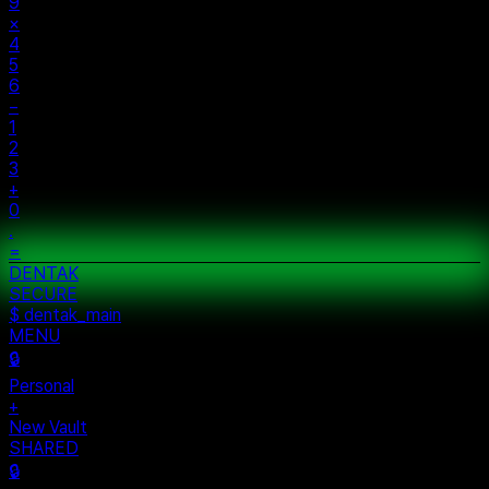
%
÷
7
8
9
×
4
5
6
−
1
2
3
+
0
.
=
$ auth...
$ vault --ok
DENTAK
ACCESS OK
DENTAK
SECURE
$ dentak_main