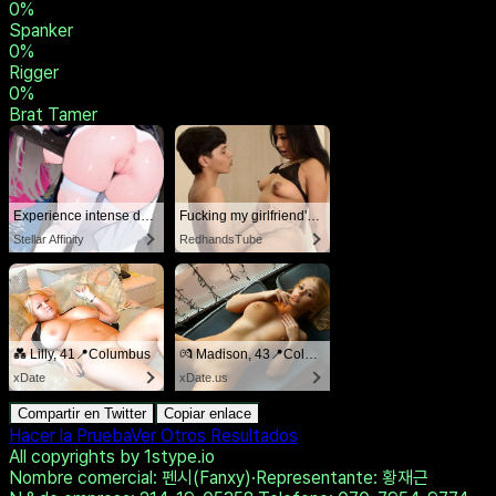
0
%
Dominant
0
%
Sadist
0
%
Humiliator
0
%
Degrader
0
%
Spanker
0
%
Rigger
0
%
Brat Tamer
Experience intense desire for girls anytime, anywhere.
Fucking my girlfriend's hot mommy by mistake
Stellar Affinity
RedhandsTube