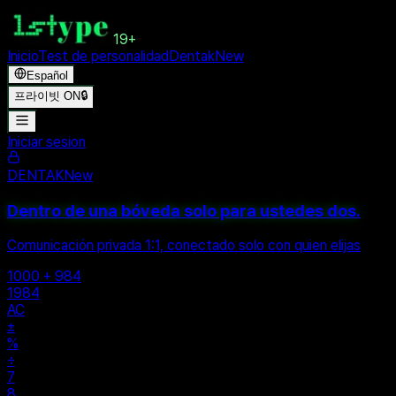
19+
Inicio
Test de personalidad
Dentak
New
Español
프라이빗 ON
🔒
Iniciar sesion
DENTAK
New
Dentro de una bóveda solo para ustedes dos.
Comunicación privada 1:1, conectado solo con quien elijas
1000 + 984
1984
AC
±
%
÷
7
8