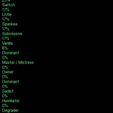
25
%
Slave
25
%
Masochist
25
%
Degradee
25
%
Rope Bunny
25
%
Switch
17
%
Little
17
%
Spankee
17
%
Submissive
17
%
Vanilla
8
%
Dominant
0
%
Master / Mistress
0
%
Owner