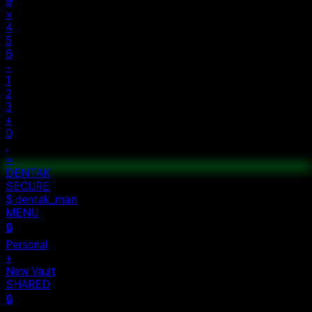
%
÷
7
8
9
×
4
5
6
−
1
2
3
+
0
.
=
$ auth...
$ vault --ok
DENTAK
ACCESS OK
DENTAK
SECURE
$ dentak_main