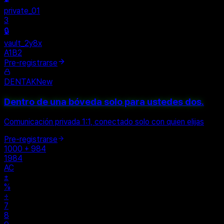
+
New Vault
SHARED
🔒
private_01
3
🔒
vault_2y8x
A1B2
Pre-registrarse
DENTAK
New
Dentro de una bóveda solo para ustedes dos.
Comunicación privada 1:1, conectado solo con quien elijas
Pre-registrarse
1000 + 984
1984
AC
±