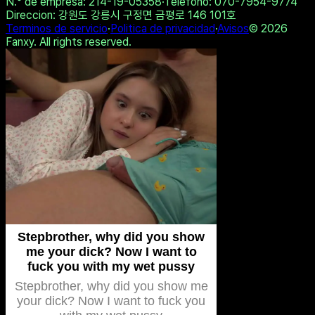
💑 Lilly, 41📍Columbus
💏 Madison, 43📍Columbus
xDate
xDate.us
Compartir en Twitter
Copiar enlace
Hacer la Prueba
Ver Otros Resultados
All copyrights by 1stype.io
Nombre comercial
: 펜시(Fanxy)
·
Representante
: 황재근
N.° de empresa
: 214-19-05358
·
Telefono
: 070-7954-9774
Direccion
: 강원도 강릉시 구정면 금평로 146 101호
Terminos de servicio
·
Politica de privacidad
·
Avisos
©
2026
Fanxy. All rights reserved.