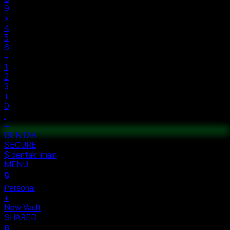
9
×
4
5
6
−
1
2
3
+
0
.
=
$ auth...
$ vault --ok
DENTAK
ACCESS OK
DENTAK
SECURE
$ dentak_main
MENU
🔒
Personal