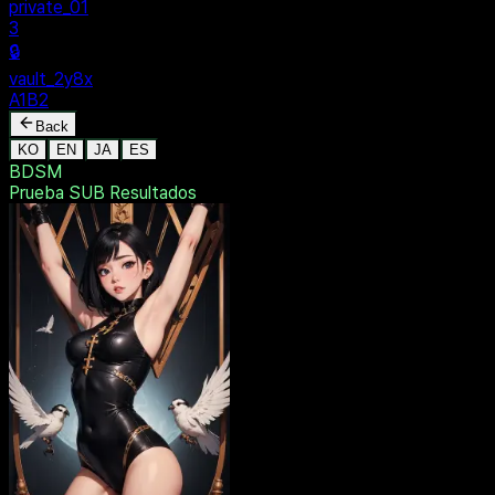
MENU
🔒
Personal
+
New Vault
SHARED
🔒
private_01
3
🔒
vault_2y8x
A1B2
Back
KO
EN
JA
ES
BDSM
Prueba SUB
Resultados