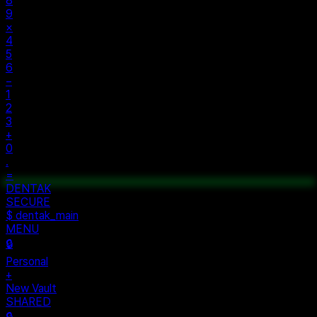
±
%
÷
7
8
9
×
4
5
6
−
1
2
3
+
0
.
=
$ auth...
$ vault --ok
DENTAK
ACCESS OK
DENTAK
SECURE