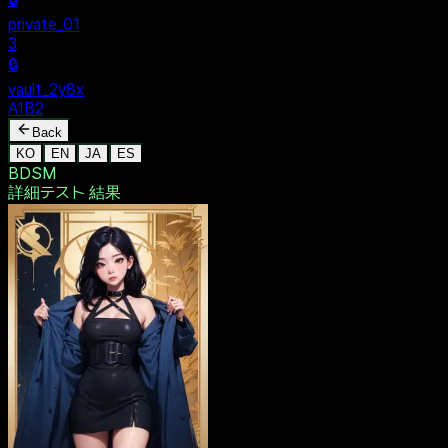
$ dentak_main
MENU
🔒
Personal
+
New Vault
SHARED
🔒
private_01
3
🔒
vault_2y8x
A1B2
Back
KO
EN
JA
ES
BDSM
詳細テスト
結果