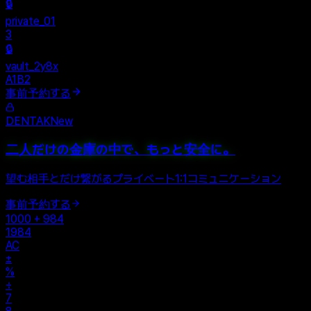
Personal
+
New Vault
SHARED
🔒
private_01
3
🔒
vault_2y8x
A1B2
事前予約する
DENTAK
New
二人だけの金庫の中で、もっと安全に。
望む相手とだけ繋がるプライベート1:1コミュニケーション
事前予約する
1000 + 984
1984
AC