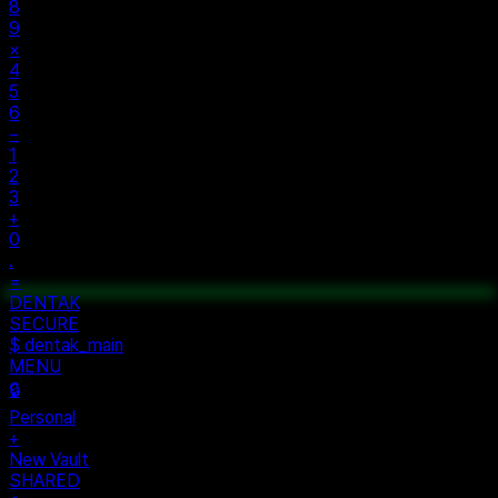
8
9
×
4
5
6
−
1
2
3
+
0
.
=
$ auth...
$ vault --ok
DENTAK
ACCESS OK
DENTAK
SECURE
$ dentak_main
MENU
🔒