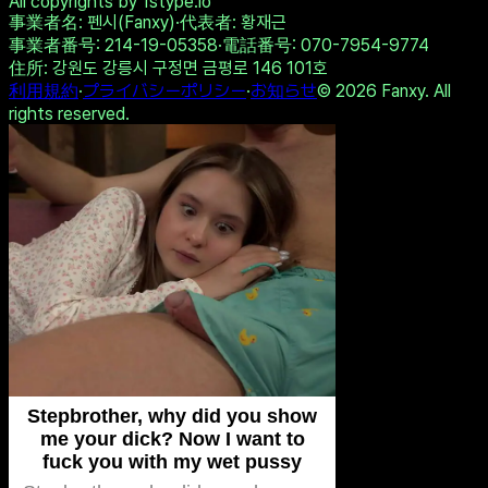
Dreamz.ai - Your perfect AI
Girlfriend
Twitterで共有
リンクをコピー
テストを受ける
他の結果を見る
All copyrights by 1stype.io
事業者名
: 펜시(Fanxy)
·
代表者
: 황재근
事業者番号
: 214-19-05358
·
電話番号
: 070-7954-9774
住所
: 강원도 강릉시 구정면 금평로 146 101호
利用規約
·
プライバシーポリシー
·
お知らせ
©
2026
Fanxy. All
rights reserved.