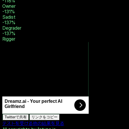
-92
%
Dominant
-96
%
Humiliator
-106
%
Spanker
-114
%
Dominant
-118
%
Owner
-131
%
Sadist
-137
%
Degrader
-137
%
Rigger