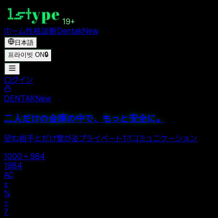
19+
ホーム
性格診断
Dentak
New
日本語
프라이빗 ON
🔒
ログイン
DENTAK
New
二人だけの金庫の中で、もっと安全に。
望む相手とだけ繋がるプライベート1:1コミュニケーション
1000 + 984
1984
AC
±
%
÷
7