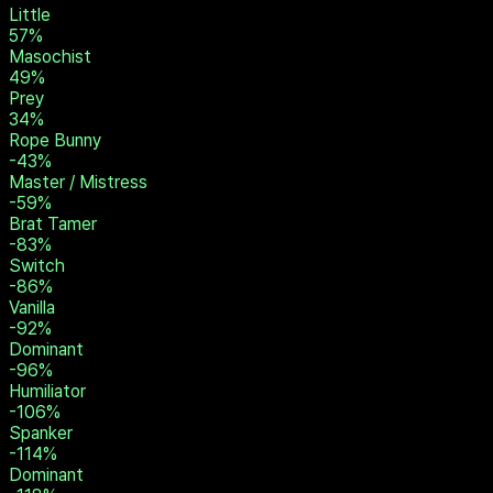
Slave
76
%
Pet
66
%
Spankee
66
%
Brat
57
%
Little
57
%
Masochist
49
%
Prey
34
%
Rope Bunny
-43
%
Master / Mistress
-59
%
Brat Tamer
-83
%
Switch
-86
%
Vanilla