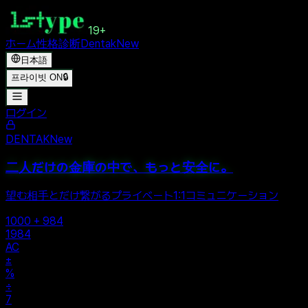
19+
ホーム
性格診断
Dentak
New
日本語
프라이빗 ON
🔒
ログイン
DENTAK
New
二人だけの金庫の中で、もっと安全に。
望む相手とだけ繋がるプライベート1:1コミュニケーション
1000 + 984
1984
AC
±
%
÷
7