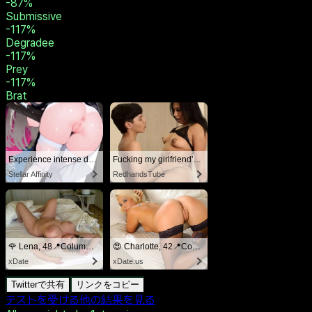
-59
%
Slave
-59
%
Spankee
-65
%
Switch
-72
%
Vanilla
-87
%
Submissive
-117
%
Degradee
-117
%
Prey
-117
%
Brat
Experience intense desire for girls anytime, anywhere.
Fucking my girlfriend's hot mommy by mistake
Stellar Affinity
RedhandsTube