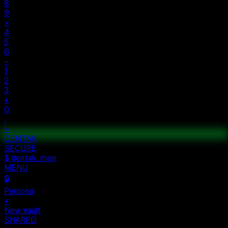
8
9
×
4
5
6
−
1
2
3
+
0
.
=
$ auth...
$ vault --ok
DENTAK
ACCESS OK
DENTAK
SECURE
$ dentak_main
MENU
🔒