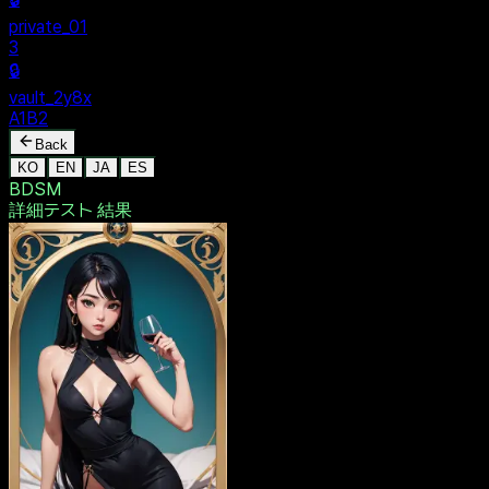
$ dentak_main
MENU
🔒
Personal
+
New Vault
SHARED
🔒
private_01
3
🔒
vault_2y8x
A1B2
Back
KO
EN
JA
ES
BDSM
詳細テスト
結果