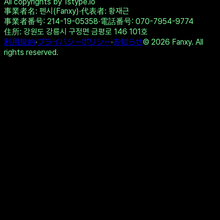
🌹 Lena, 48📍Columbus
😍 Charlotte, 42📍Columbus
xDate
xDate.us
Twitterで共有
リンクをコピー
テストを受ける
他の結果を見る
All copyrights by 1stype.io
事業者名
: 펜시(Fanxy)
·
代表者
: 황재근
事業者番号
: 214-19-05358
·
電話番号
: 070-7954-9774
住所
: 강원도 강릉시 구정면 금평로 146 101호
利用規約
·
プライバシーポリシー
·
お知らせ
©
2026
Fanxy. All
rights reserved.