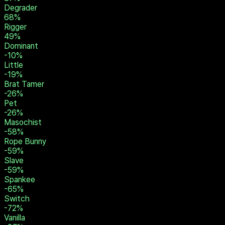
Sadist
106
%
Humiliator
90
%
Spanker
88
%
Dominant
87
%
Degrader
68
%
Rigger
49
%
Dominant
-10
%
Little
-19
%
Brat Tamer
-26
%
Pet
-26
%
Masochist
-58
%
Rope Bunny