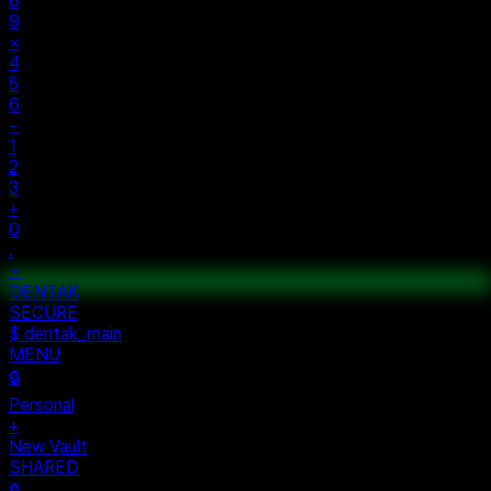
±
%
÷
7
8
9
×
4
5
6
−
1
2
3
+
0
.
=
$ auth...
$ vault --ok
DENTAK
ACCESS OK
DENTAK
SECURE