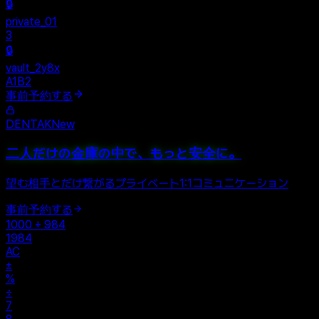
Personal
+
New Vault
SHARED
🔒
private_01
3
🔒
vault_2y8x
A1B2
事前予約する
DENTAK
New
二人だけの金庫の中で、もっと安全に。
望む相手とだけ繋がるプライベート1:1コミュニケーション
事前予約する
1000 + 984
1984
AC