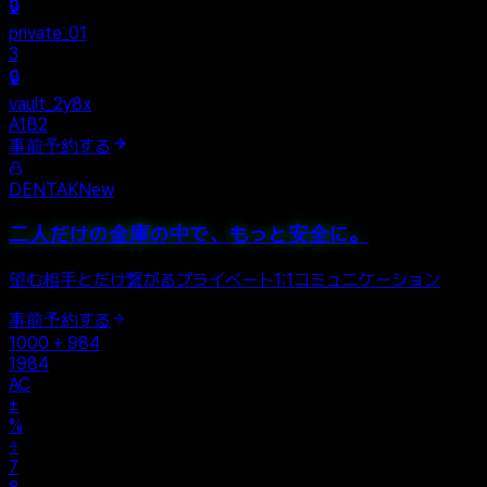
Personal
+
New Vault
SHARED
🔒
private_01
3
🔒
vault_2y8x
A1B2
事前予約する
DENTAK
New
二人だけの金庫の中で、もっと安全に。
望む相手とだけ繋がるプライベート1:1コミュニケーション
事前予約する
1000 + 984
1984
AC