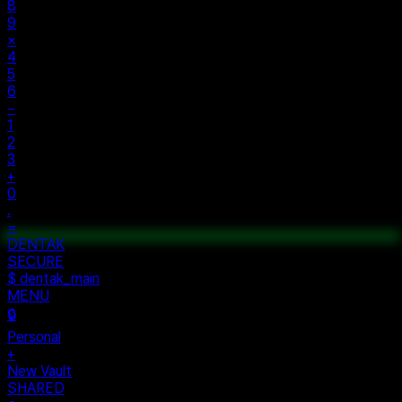
8
9
×
4
5
6
−
1
2
3
+
0
.
=
$ auth...
$ vault --ok
DENTAK
ACCESS OK
DENTAK
SECURE
$ dentak_main
MENU
🔒