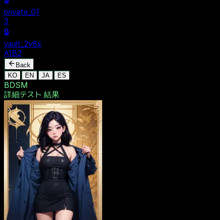
$ dentak_main
MENU
🔒
Personal
+
New Vault
SHARED
🔒
private_01
3
🔒
vault_2y8x
A1B2
Back
KO
EN
JA
ES
BDSM
詳細テスト
結果