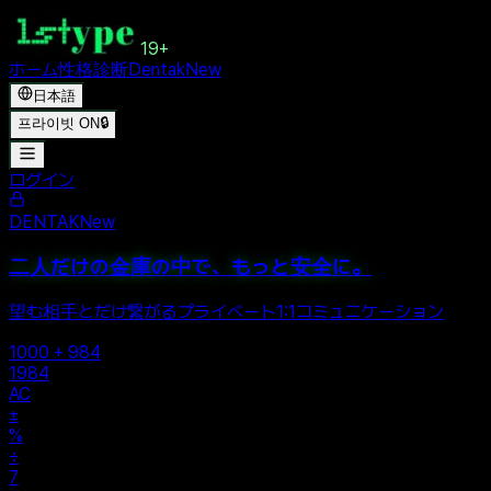
19+
ホーム
性格診断
Dentak
New
日本語
프라이빗 ON
🔒
ログイン
DENTAK
New
二人だけの金庫の中で、もっと安全に。
望む相手とだけ繋がるプライベート1:1コミュニケーション
1000 + 984
1984
AC
±
%
÷
7