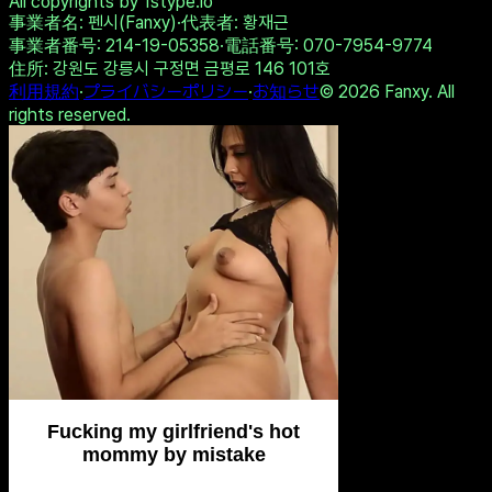
Experience intense desire for girls
anytime, anywhere.
Twitterで共有
リンクをコピー
テストを受ける
他の結果を見る
All copyrights by 1stype.io
事業者名
: 펜시(Fanxy)
·
代表者
: 황재근
事業者番号
: 214-19-05358
·
電話番号
: 070-7954-9774
住所
: 강원도 강릉시 구정면 금평로 146 101호
利用規約
·
プライバシーポリシー
·
お知らせ
©
2026
Fanxy. All
rights reserved.