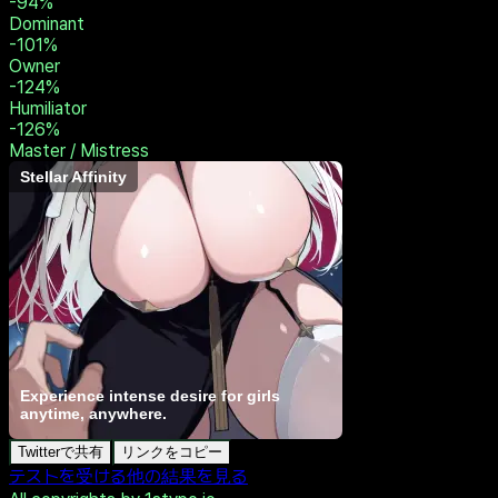
-71
%
Switch
-77
%
Vanilla
-91
%
Brat Tamer
-94
%
Sadist
-94
%
Dominant
-101
%
Owner
-124
%
Humiliator
-126
%
Master / Mistress
Stellar Affinity