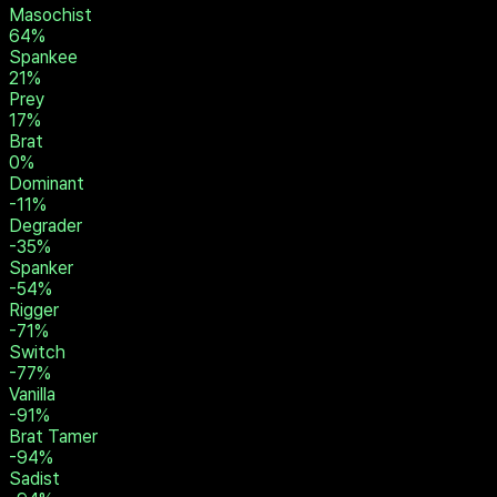
Slave
108
%
Rope Bunny
105
%
Submissive
97
%
Little
89
%
Masochist
64
%
Spankee
21
%
Prey
17
%
Brat
0
%
Dominant
-11
%
Degrader
-35
%
Spanker
-54
%
Rigger