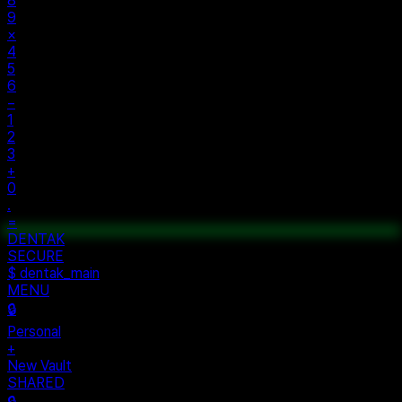
±
%
÷
7
8
9
×
4
5
6
−
1
2
3
+
0
.
=
$ auth...
$ vault --ok
DENTAK
ACCESS OK
DENTAK
SECURE