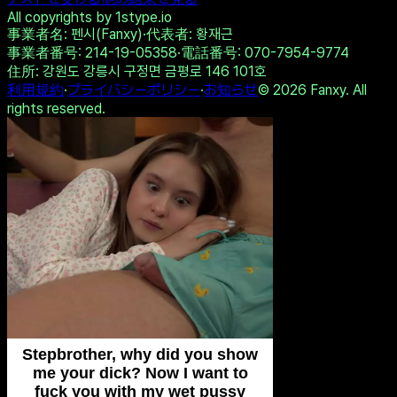
Twitterで共有
リンクをコピー
テストを受ける
他の結果を見る
All copyrights by 1stype.io
事業者名
: 펜시(Fanxy)
·
代表者
: 황재근
事業者番号
: 214-19-05358
·
電話番号
: 070-7954-9774
住所
: 강원도 강릉시 구정면 금평로 146 101호
利用規約
·
プライバシーポリシー
·
お知らせ
©
2026
Fanxy. All
rights reserved.