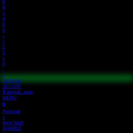
8
9
×
4
5
6
−
1
2
3
+
0
.
=
$ auth...
$ vault --ok
DENTAK
ACCESS OK
DENTAK
SECURE
$ dentak_main
MENU
🔒