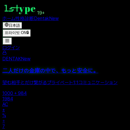
19+
ホーム
性格診断
Dentak
New
日本語
프라이빗 ON
🔒
ログイン
DENTAK
New
二人だけの金庫の中で、もっと安全に。
望む相手とだけ繋がるプライベート1:1コミュニケーション
1000 + 984
1984
AC
±
%
÷
7