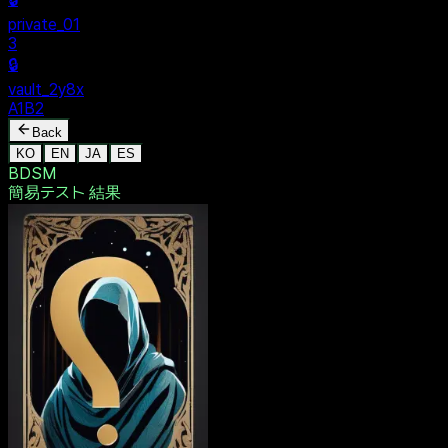
$ dentak_main
MENU
🔒
Personal
+
New Vault
SHARED
🔒
private_01
3
🔒
vault_2y8x
A1B2
Back
KO
EN
JA
ES
BDSM
簡易テスト
結果