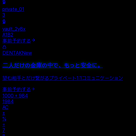
Personal
+
New Vault
SHARED
🔒
private_01
3
🔒
vault_2y8x
A1B2
事前予約する
DENTAK
New
二人だけの金庫の中で、もっと安全に。
望む相手とだけ繋がるプライベート1:1コミュニケーション
事前予約する
1000 + 984
1984
AC