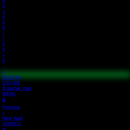
±
%
÷
7
8
9
×
4
5
6
−
1
2
3
+
0
.
=
$ auth...
$ vault --ok
DENTAK
ACCESS OK
DENTAK
SECURE