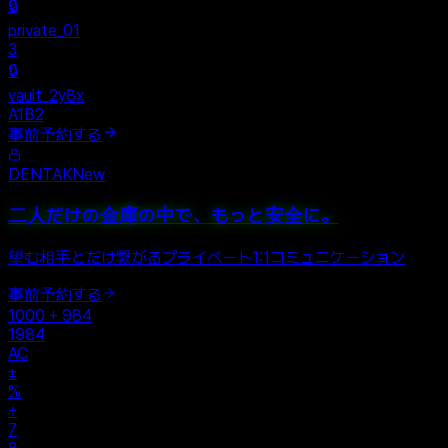
Personal
+
New Vault
SHARED
🔒
private_01
3
🔒
vault_2y8x
A1B2
事前予約する
DENTAK
New
二人だけの金庫の中で、もっと安全に。
望む相手とだけ繋がるプライベート1:1コミュニケーション
事前予約する
1000 + 984
1984
AC