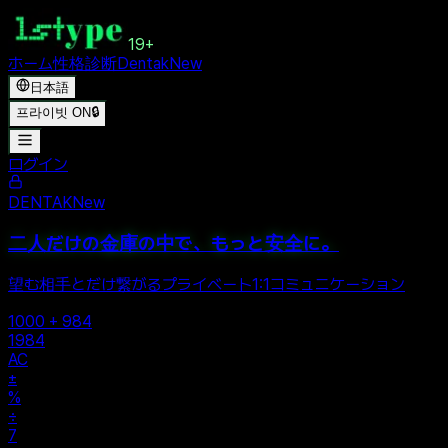
19+
ホーム
性格診断
Dentak
New
日本語
프라이빗 ON
🔒
ログイン
DENTAK
New
二人だけの金庫の中で、もっと安全に。
望む相手とだけ繋がるプライベート1:1コミュニケーション
1000 + 984
1984
AC
±
%
÷
7