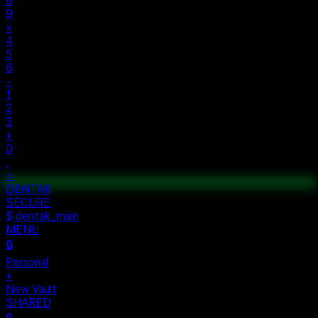
±
%
÷
7
8
9
×
4
5
6
−
1
2
3
+
0
.
=
$ auth...
$ vault --ok
DENTAK
ACCESS OK
DENTAK
SECURE