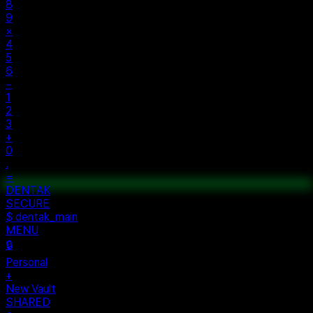
8
9
×
4
5
6
−
1
2
3
+
0
.
=
$ auth...
$ vault --ok
DENTAK
ACCESS OK
DENTAK
SECURE
$ dentak_main
MENU
🔒