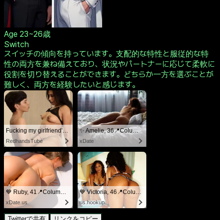
Age
23~26歳
Switch
スイッチの傾向を持っています。支配的な特性と服従的な特
性の両方を兼ね備えており、状況やパートナーに応じて柔軟に
役割を切り替えることができます。どちらか一方を選ぶことが
難しく、両方を経験したいと感じます。
Fucking my girlfriend's hot mommy by mistake
✨ Amelie, 36📍Columbus
RedhandsTube
xDate