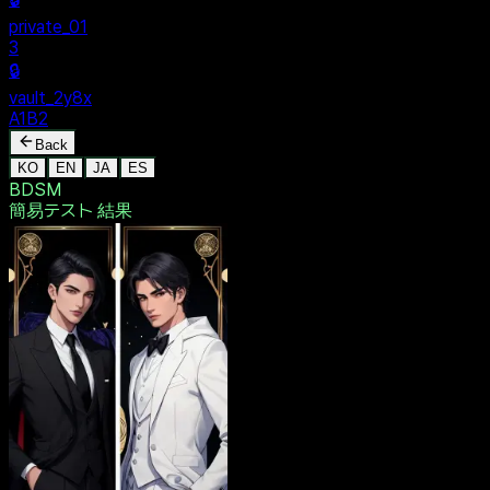
$ dentak_main
MENU
🔒
Personal
+
New Vault
SHARED
🔒
private_01
3
🔒
vault_2y8x
A1B2
Back
KO
EN
JA
ES
BDSM
簡易テスト
結果