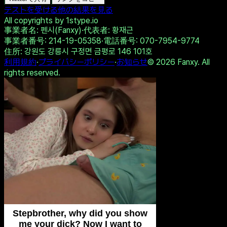
💙 Ruby, 41📍Columbus
💙 Victoria, 46📍Columbus
xDate.us
us.hookup
Twitterで共有
リンクをコピー
テストを受ける
他の結果を見る
All copyrights by 1stype.io
事業者名
: 펜시(Fanxy)
·
代表者
: 황재근
事業者番号
: 214-19-05358
·
電話番号
: 070-7954-9774
住所
: 강원도 강릉시 구정면 금평로 146 101호
利用規約
·
プライバシーポリシー
·
お知らせ
©
2026
Fanxy. All
rights reserved.