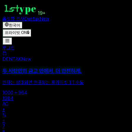
19+
홈
성향 검사
Dentak
New
한국어
프라이빗 ON
🔒
로그인
DENTAK
New
두 사람만의 금고 안에서, 더 안전하게.
원하는 상대와만 연결되는 프라이빗 1:1 소통
1000 + 984
1984
AC
±
%
÷
7
8