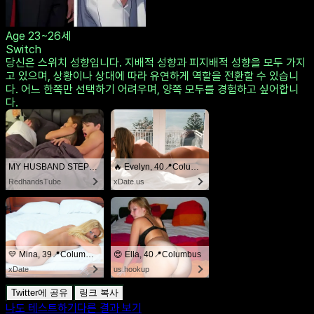
Age
23~26세
Switch
당신은 스위치 성향입니다. 지배적 성향과 피지배적 성향을 모두 가지
고 있으며, 상황이나 상대에 따라 유연하게 역할을 전환할 수 있습니
다. 어느 한쪽만 선택하기 어려우며, 양쪽 모두를 경험하고 싶어합니
다.
MY HUSBAND STEPSON MISTAKENLY GIVES ME IN THE ASS
🔥 Evelyn, 40📍Columbus
RedhandsTube
xDate.us
💛 Mina, 39📍Columbus
😍 Ella, 40📍Columbus
xDate
us.hookup
Twitter에 공유
링크 복사
나도 테스트하기
다른 결과 보기