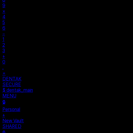
9
×
4
5
6
−
1
2
3
+
0
.
=
DENTAK
SECURE
$ dentak_main
MENU
🔒
Personal
+
New Vault
SHARED
🔒