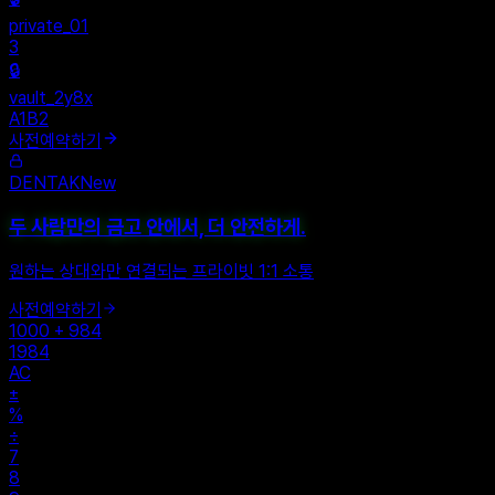
private_01
3
🔒
vault_2y8x
A1B2
사전예약하기
DENTAK
New
두 사람만의 금고 안에서, 더 안전하게.
원하는 상대와만 연결되는 프라이빗 1:1 소통
사전예약하기
1000 + 984
1984
AC
±
%
÷
7
8