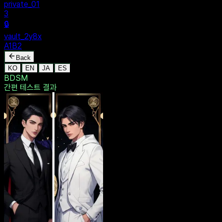
private_01
3
🔒
vault_2y8x
A1B2
Back
KO
EN
JA
ES
BDSM
간편 테스트
결과