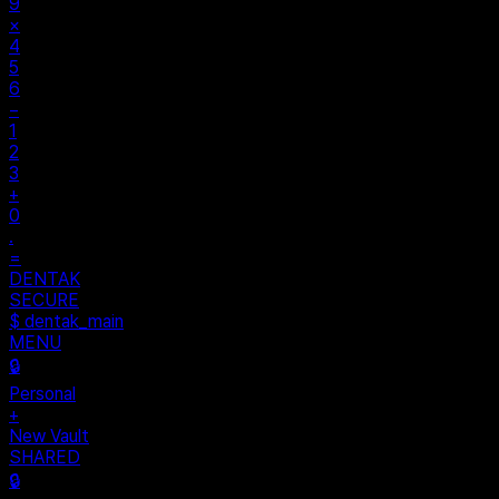
9
×
4
5
6
−
1
2
3
+
0
.
=
DENTAK
SECURE
$ dentak_main
MENU
🔒
Personal
+
New Vault
SHARED
🔒