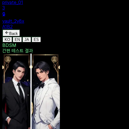
MENU
🔒
Personal
+
New Vault
SHARED
🔒
private_01
3
🔒
vault_2y8x
A1B2
Back
KO
EN
JA
ES
BDSM
간편 테스트
결과