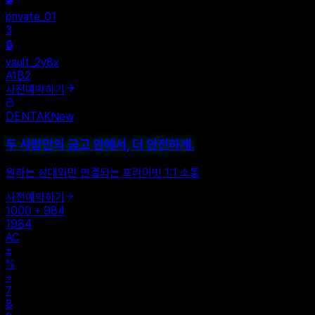
+
New Vault
SHARED
🔒
private_01
3
🔒
vault_2y8x
A1B2
사전예약하기
DENTAK
New
두 사람만의 금고 안에서, 더 안전하게.
원하는 상대와만 연결되는 프라이빗 1:1 소통
사전예약하기
1000 + 984
1984
AC
±