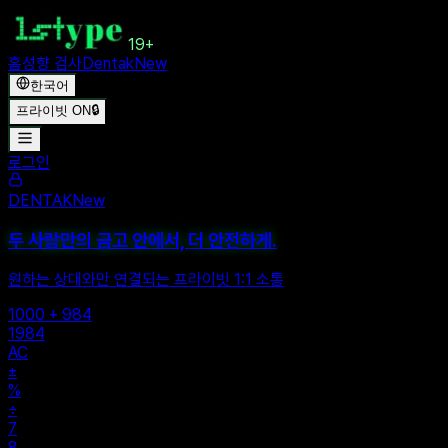
19+
홈
성향 검사
Dentak
New
한국어
프라이빗 ON
🔒
로그인
DENTAK
New
두 사람만의 금고 안에서, 더 안전하게.
원하는 상대와만 연결되는 프라이빗 1:1 소통
1000 + 984
1984
AC
±
%
÷
7
8