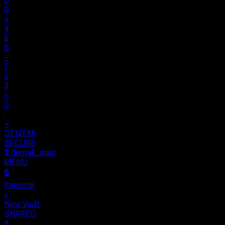
9
×
4
5
6
−
1
2
3
+
0
.
=
$ auth...
$ vault --ok
DENTAK
ACCESS OK
DENTAK
SECURE
$ dentak_main
MENU
🔒
Personal