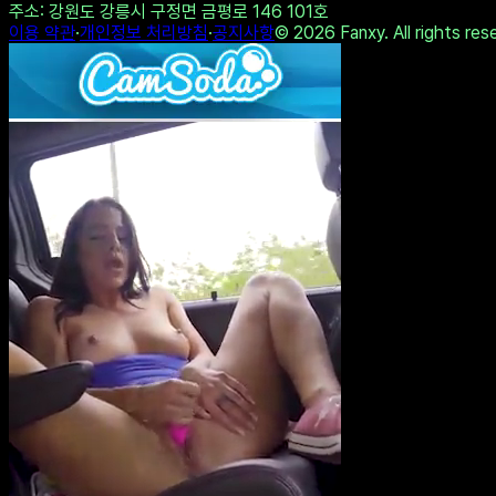
Twitter에 공유
링크 복사
나도 테스트하기
다른 결과 보기
All copyrights by 1stype.io
사업자명
: 펜시(Fanxy)
·
대표자명
: 황재근
사업자번호
: 214-19-05358
·
연락처
: 070-7954-9774
주소
: 강원도 강릉시 구정면 금평로 146 101호
이용 약관
·
개인정보 처리방침
·
공지사항
©
2026
Fanxy. All rights res