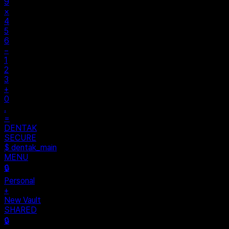
%
÷
7
8
9
×
4
5
6
−
1
2
3
+
0
.
=
$ auth...
$ vault --ok
DENTAK
ACCESS OK
DENTAK
SECURE
$ dentak_main