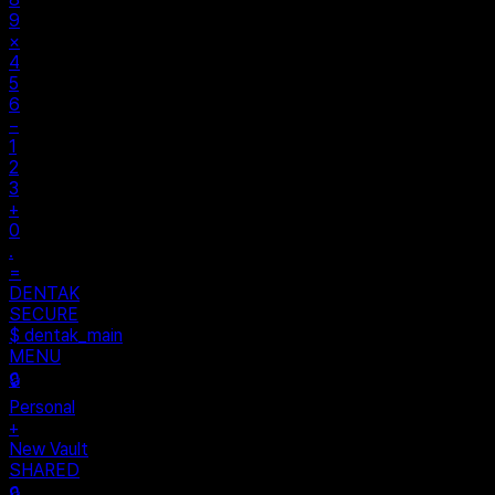
9
×
4
5
6
−
1
2
3
+
0
.
=
$ auth...
$ vault --ok
DENTAK
ACCESS OK
DENTAK
SECURE
$ dentak_main
MENU
🔒
Personal