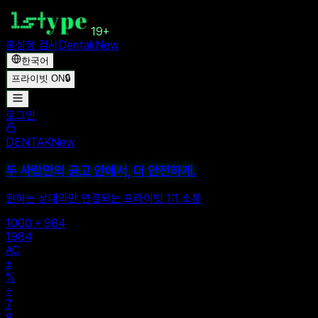
19+
홈
성향 검사
Dentak
New
한국어
프라이빗 ON
🔒
로그인
DENTAK
New
두 사람만의 금고 안에서, 더 안전하게.
원하는 상대와만 연결되는 프라이빗 1:1 소통
1000 + 984
1984
AC
±
%
÷
7
8