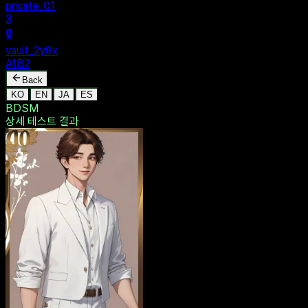
MENU
🔒
Personal
+
New Vault
SHARED
🔒
private_01
3
🔒
vault_2y8x
A1B2
Back
KO
EN
JA
ES
BDSM
상세 테스트
결과