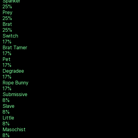
Owner
33
%
Degrader
33
%
Dominant
25
%
Sadist
25
%
Spanker
25
%
Prey
25
%
Brat
25
%
Switch
17
%
Brat Tamer
17
%
Pet
17
%
Degradee
17
%
Rope Bunny
17
%