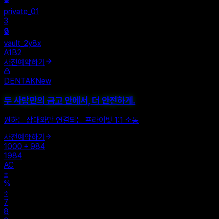
+
New Vault
SHARED
🔒
private_01
3
🔒
vault_2y8x
A1B2
사전예약하기
DENTAK
New
두 사람만의 금고 안에서, 더 안전하게.
원하는 상대와만 연결되는 프라이빗 1:1 소통
사전예약하기
1000 + 984
1984
AC
±