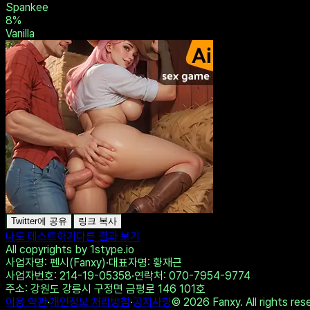
Submissive
8
%
Slave
8
%
Little
8
%
Masochist
8
%
Spankee
8
%
Vanilla