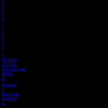
%
÷
7
8
9
×
4
5
6
−
1
2
3
+
0
.
=
$ auth...
$ vault --ok
DENTAK
ACCESS OK
DENTAK
SECURE
$ dentak_main