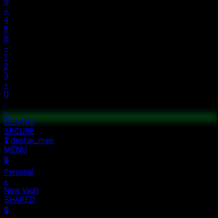
%
÷
7
8
9
×
4
5
6
−
1
2
3
+
0
.
=
$ auth...
$ vault --ok
DENTAK
ACCESS OK
DENTAK
SECURE
$ dentak_main