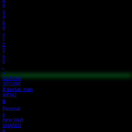
9
×
4
5
6
−
1
2
3
+
0
.
=
$ auth...
$ vault --ok
DENTAK
ACCESS OK
DENTAK
SECURE
$ dentak_main
MENU
🔒
Personal