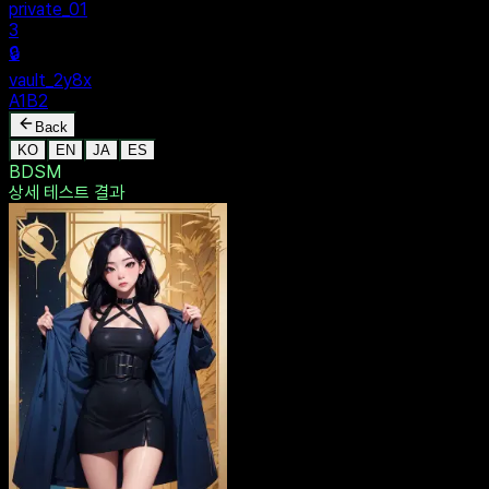
MENU
🔒
Personal
+
New Vault
SHARED
🔒
private_01
3
🔒
vault_2y8x
A1B2
Back
KO
EN
JA
ES
BDSM
상세 테스트
결과