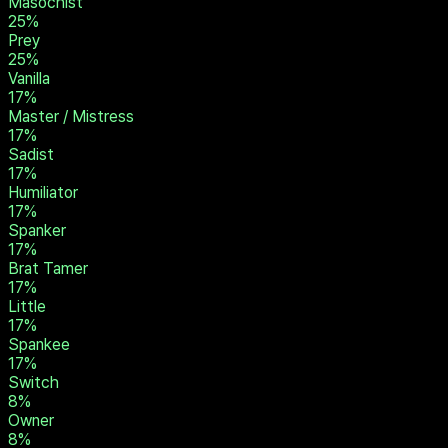
Brat
33
%
Submissive
25
%
Dominant
25
%
Slave
25
%
Masochist
25
%
Prey
25
%
Vanilla
17
%
Master / Mistress
17
%
Sadist
17
%
Humiliator
17
%
Spanker
17
%
Brat Tamer
17
%