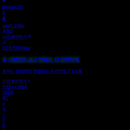
+
New Vault
SHARED
🔒
private_01
3
🔒
vault_2y8x
A1B2
사전예약하기
DENTAK
New
두 사람만의 금고 안에서, 더 안전하게.
원하는 상대와만 연결되는 프라이빗 1:1 소통
사전예약하기
1000 + 984
1984
AC
±