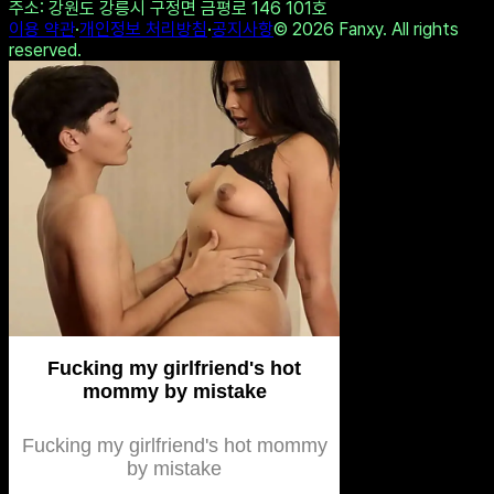
Dreamz.ai - Your perfect AI
Girlfriend
Twitter에 공유
링크 복사
나도 테스트하기
다른 결과 보기
All copyrights by 1stype.io
사업자명
: 펜시(Fanxy)
·
대표자명
: 황재근
사업자번호
: 214-19-05358
·
연락처
: 070-7954-9774
주소
: 강원도 강릉시 구정면 금평로 146 101호
이용 약관
·
개인정보 처리방침
·
공지사항
©
2026
Fanxy. All rights
reserved.