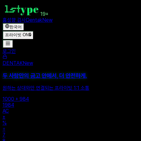
19+
홈
성향 검사
Dentak
New
한국어
프라이빗 ON
🔒
로그인
DENTAK
New
두 사람만의 금고 안에서, 더 안전하게.
원하는 상대와만 연결되는 프라이빗 1:1 소통
1000 + 984
1984
AC
±
%
÷
7
8