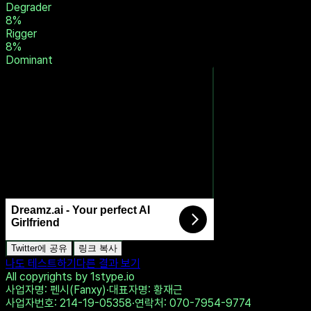
Little
17
%
Spankee
17
%
Switch
8
%
Owner
8
%
Degrader
8
%
Rigger
8
%
Dominant