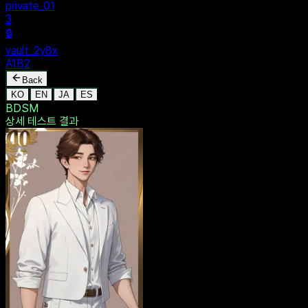
MENU
🔒
Personal
+
New Vault
SHARED
🔒
private_01
3
🔒
vault_2y8x
A1B2
Back
KO
EN
JA
ES
BDSM
상세 테스트
결과