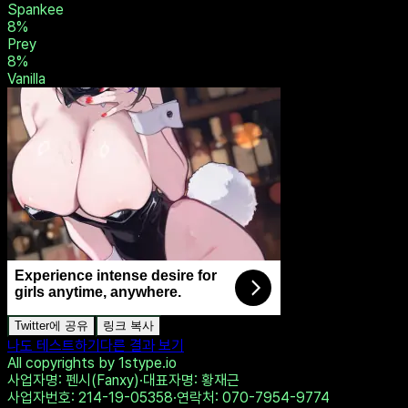
Rope Bunny
17
%
Switch
8
%
Pet
8
%
Masochist
8
%
Spankee
8
%
Prey
8
%
Vanilla