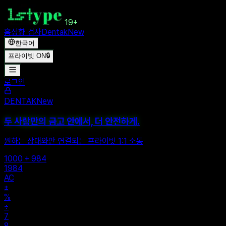
19+
홈
성향 검사
Dentak
New
한국어
프라이빗 ON
🔒
로그인
DENTAK
New
두 사람만의 금고 안에서, 더 안전하게.
원하는 상대와만 연결되는 프라이빗 1:1 소통
1000 + 984
1984
AC
±
%
÷
7
8