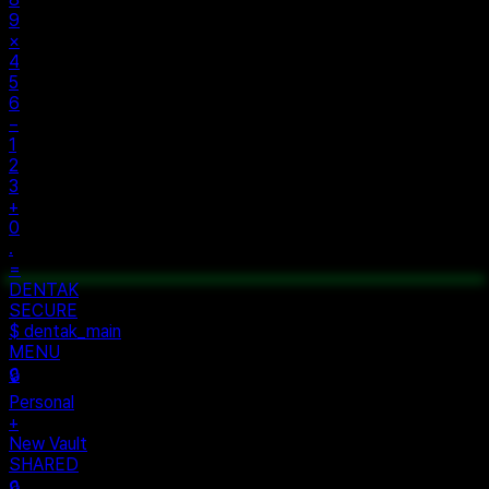
9
×
4
5
6
−
1
2
3
+
0
.
=
$ auth...
$ vault --ok
DENTAK
ACCESS OK
DENTAK
SECURE
$ dentak_main
MENU
🔒
Personal