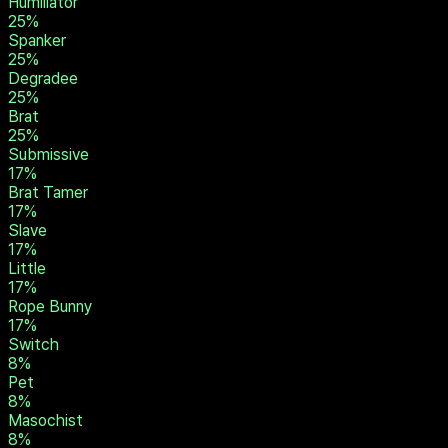
Dominant
33
%
Sadist
33
%
Rigger
25
%
Owner
25
%
Humiliator
25
%
Spanker
25
%
Degradee
25
%
Brat
25
%
Submissive
17
%
Brat Tamer
17
%
Slave
17
%
Little
17
%