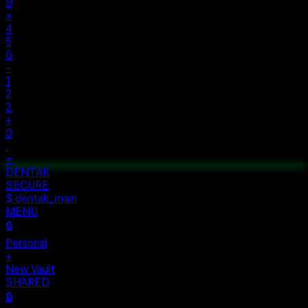
%
÷
7
8
9
×
4
5
6
−
1
2
3
+
0
.
=
$ auth...
$ vault --ok
DENTAK
ACCESS OK
DENTAK
SECURE
$ dentak_main