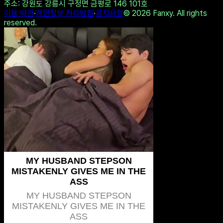
Experience intense desire for
girls anytime, anywhere.
Twitter에 공유
링크 복사
나도 테스트하기
다른 결과 보기
All copyrights by 1stype.io
사업자명
: 펜시(Fanxy)
·
대표자명
: 황재근
사업자번호
: 214-19-05358
·
연락처
: 070-7954-9774
주소
: 강원도 강릉시 구정면 금평로 146 101호
이용 약관
·
개인정보 처리방침
·
공지사항
©
2026
Fanxy. All rights
reserved.