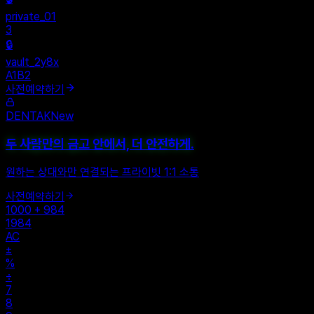
+
New Vault
SHARED
🔒
private_01
3
🔒
vault_2y8x
A1B2
사전예약하기
DENTAK
New
두 사람만의 금고 안에서, 더 안전하게.
원하는 상대와만 연결되는 프라이빗 1:1 소통
사전예약하기
1000 + 984
1984
AC
±