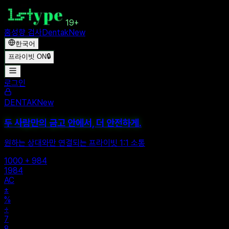
19+
홈
성향 검사
Dentak
New
한국어
프라이빗 ON
🔒
로그인
DENTAK
New
두 사람만의 금고 안에서, 더 안전하게.
원하는 상대와만 연결되는 프라이빗 1:1 소통
1000 + 984
1984
AC
±
%
÷
7
8