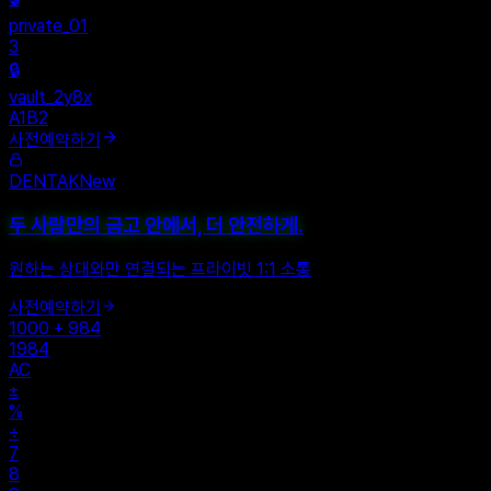
+
New Vault
SHARED
🔒
private_01
3
🔒
vault_2y8x
A1B2
사전예약하기
DENTAK
New
두 사람만의 금고 안에서, 더 안전하게.
원하는 상대와만 연결되는 프라이빗 1:1 소통
사전예약하기
1000 + 984
1984
AC
±