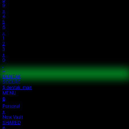
9
×
4
5
6
−
1
2
3
+
0
.
=
$ auth...
$ vault --ok
DENTAK
ACCESS OK
DENTAK
SECURE
$ dentak_main
MENU
🔒
Personal