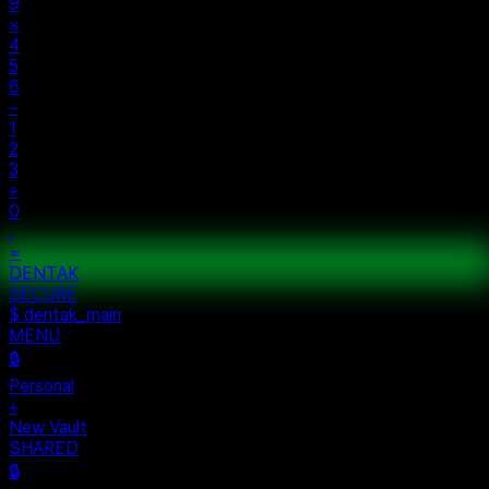
%
÷
7
8
9
×
4
5
6
−
1
2
3
+
0
.
=
$ auth...
$ vault --ok
DENTAK
ACCESS OK
DENTAK
SECURE
$ dentak_main