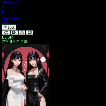
MENU
🔒
Personal
+
New Vault
SHARED
🔒
private_01
3
🔒
vault_2y8x
A1B2
Back
KO
EN
JA
ES
BDSM
간편 테스트
결과