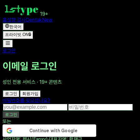
19+
홈
성향 검사
Dentak
New
한국어
프라이빗 ON
🔒
로그인
이메일 로그인
성인 전용 서비스 · 19+ 콘텐츠
로그인
회원가입
비밀번호를 잊으셨나요?
로그인
또는
사업자명
: 펜시(Fanxy)
·
대표자명
: 황재근