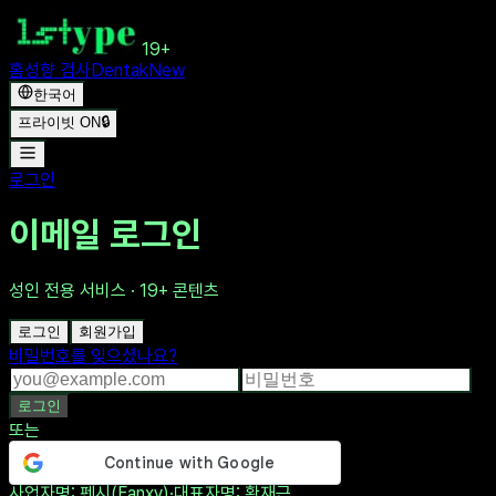
19+
홈
성향 검사
Dentak
New
한국어
프라이빗 ON
🔒
로그인
이메일 로그인
성인 전용 서비스 · 19+ 콘텐츠
로그인
회원가입
비밀번호를 잊으셨나요?
로그인
또는
사업자명
: 펜시(Fanxy)
·
대표자명
: 황재근