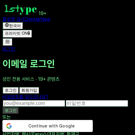
19+
홈
성향 검사
Dentak
New
한국어
프라이빗 ON
🔒
로그인
이메일 로그인
성인 전용 서비스 · 19+ 콘텐츠
로그인
회원가입
비밀번호를 잊으셨나요?
로그인
또는
사업자명
: 펜시(Fanxy)
·
대표자명
: 황재근